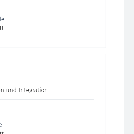
de
tt
on und Integration
e
tt