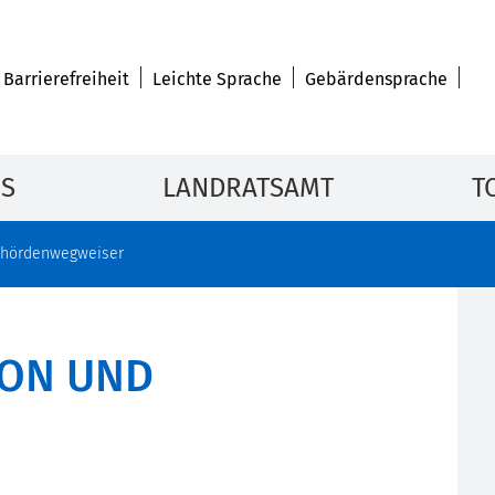
Barrierefreiheit
Leichte Sprache
Gebärdensprache
IS
LANDRATSAMT
T
hördenwegweiser
ION UND