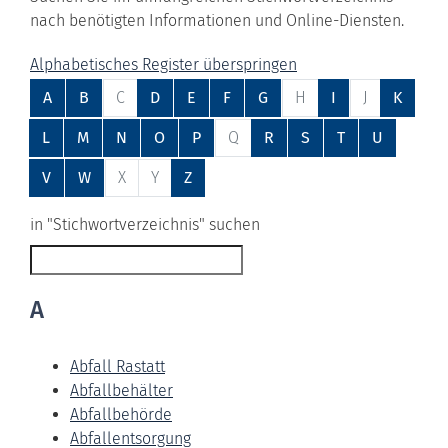
nach benötigten Informationen und Online-Diensten.
Alphabetisches Register überspringen
A
B
C
D
E
F
G
H
I
J
K
L
M
N
O
P
Q
R
S
T
U
V
W
X
Y
Z
in "Stichwortverzeichnis" suchen
A
Abfall Rastatt
Abfallbehälter
Abfallbehörde
Abfallentsorgung