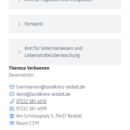
Forstamt
Amt für Veterinärwesen und
Lebensmittelüberwachung
Theresa
Verhoeven
Dezernentin
E-Mail
t.verhoeven@landkreis-rastatt.de
E-Mail
dez4@landkreis-rastatt.de
Telefon
07222 381 4010
Fax
07222 381 4099
Gebäude
Am Schlossplatz 5, 76437 Rastatt
Raum
C3.19