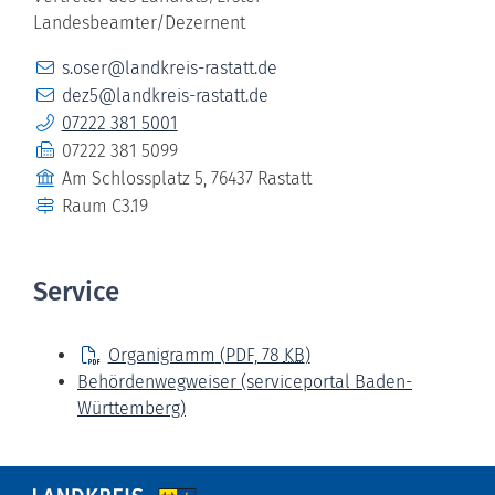
Landesbeamter/Dezernent
E-Mail
s.oser@landkreis-rastatt.de
E-Mail
dez5@landkreis-rastatt.de
Telefon
07222 381 5001
Fax
07222 381 5099
Gebäude
Am Schlossplatz 5, 76437 Rastatt
Raum
C3.19
Service
Organigramm
(PDF, 78
KB
)
Behördenwegweiser (serviceportal Baden-
Württemberg)