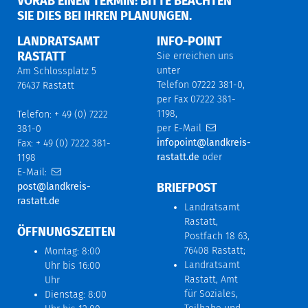
ORAB EINEN TERMIN! BITTE BEACHTEN S
IE DIES BEI IHREN PLANUNGEN.
LANDRATSAMT
INFO-POINT
RASTATT
Sie erreichen uns
unter
Am Schlossplatz 5
Telefon 07222 381-0,
76437 Rastatt
per Fax 07222 381-
1198,
Telefon: + 49 (0) 7222
per E-Mail
381-0
infopoint@landkreis-
Fax: + 49 (0) 7222 381-
rastatt.de
oder
1198
E-Mail:
BRIEFPOST
post@landkreis-
rastatt.de
Landratsamt
Rastatt,
ÖFFNUNGSZEITEN
Postfach 18 63,
76408 Rastatt;
Montag: 8:00
Landratsamt
Uhr bis 16:00
Rastatt, Amt
Uhr
für Soziales,
Dienstag: 8:00