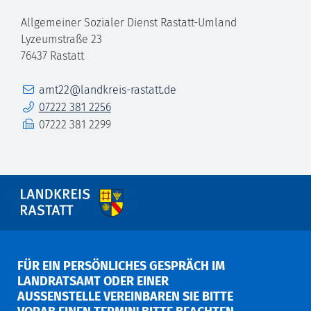
Allgemeiner Sozialer Dienst Rastatt-Umland
Lyzeumstraße 23
76437
Rastatt
E-Mail
amt22@landkreis-rastatt.de
Telefon
07222 381 2256
Fax
07222 381 2299
FÜR EIN PERSÖNLICHES GESPRÄCH IM
LANDRATSAMT ODER EINER
AUSSENSTELLE VEREINBAREN SIE BITTE V