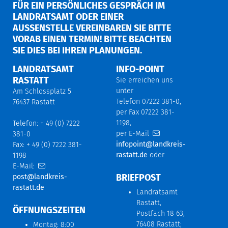
FÜR EIN PERSÖNLICHES GESPRÄCH IM
LANDRATSAMT ODER EINER
AUSSENSTELLE VEREINBAREN SIE BITTE V
ORAB EINEN TERMIN! BITTE BEACHTEN S
IE DIES BEI IHREN PLANUNGEN.
LANDRATSAMT
INFO-POINT
RASTATT
Sie erreichen uns
unter
Am Schlossplatz 5
Telefon 07222 381-0,
76437 Rastatt
per Fax 07222 381-
1198,
Telefon: + 49 (0) 7222
per E-Mail
381-0
infopoint@landkreis-
Fax: + 49 (0) 7222 381-
rastatt.de
oder
1198
E-Mail:
BRIEFPOST
post@landkreis-
rastatt.de
Landratsamt
Rastatt,
ÖFFNUNGSZEITEN
Postfach 18 63,
76408 Rastatt;
Montag: 8:00