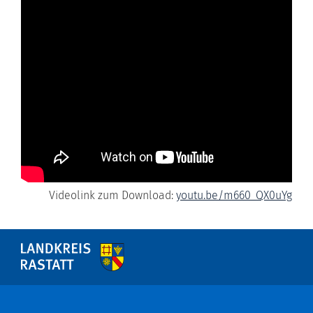
Videolink zum Download:
youtu.be/m660_QX0uYg