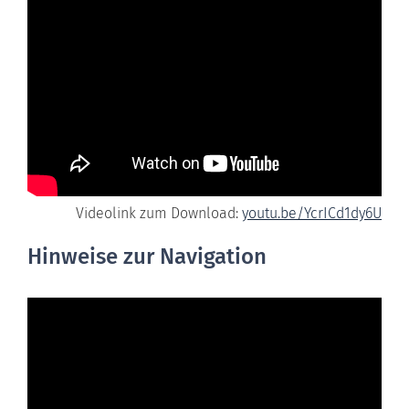
Videolink zum Download:
youtu.be/YcrICd1dy6U
Hinweise zur Navigation