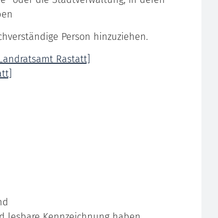
ben
chverständige Person hinzuziehen.
[Landratsamt Rastatt]
tt]
nd
d lesbare Kennzeichnung haben.