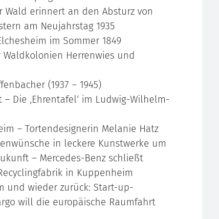
r Wald erinnert an den Absturz von
tern am Neujahrstag 1935
 Elchesheim im Sommer 1849
r Waldkolonien Herrenwies und
ffenbacher (1937 – 1945)
 – Die ‚Ehrentafel‘ im Ludwig-Wilhelm-
eim – Tortendesignerin Melanie Hatz
ndenwünsche in leckere Kunstwerke um
 Zukunft – Mercedes-Benz schließt
 Recyclingfabrik in Kuppenheim
 und wieder zurück: Start-up-
go will die europäische Raumfahrt