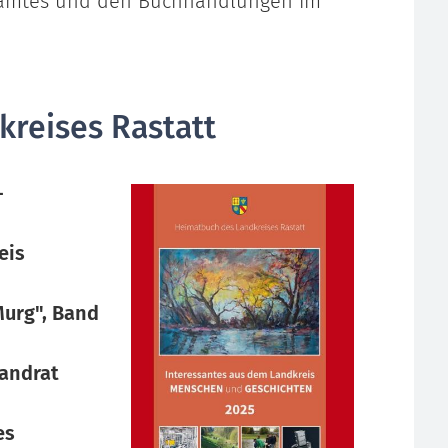
samtes und den Buchhandlungen im
reises Rastatt
–
eis
urg", Band
Landrat
es