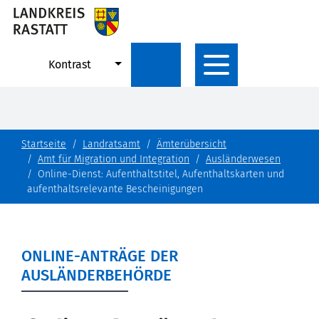
Kontrast
Startseite
Landratsamt
Ämterübersicht
Amt für Migration und Integration
Ausländerwesen
Online-Dienst: Aufenthaltstitel, Aufenthaltskarten und
aufenthaltsrelevante Bescheinigungen
ONLINE-ANTRÄGE DER
AUSLÄNDERBEHÖRDE