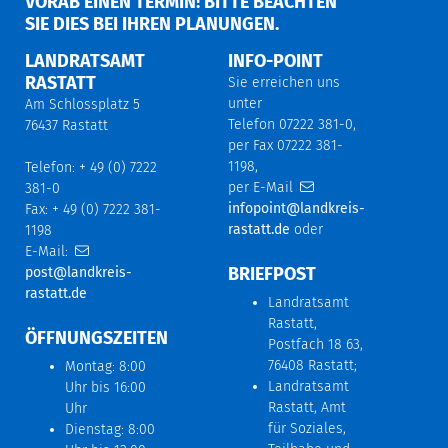
ORAB EINEN TERMIN! BITTE BEACHTEN S
IE DIES BEI IHREN PLANUNGEN.
LANDRATSAMT
INFO-POINT
RASTATT
Sie erreichen uns
unter
Am Schlossplatz 5
Telefon 07222 381-0,
76437 Rastatt
per Fax 07222 381-
1198,
Telefon: + 49 (0) 7222
per E-Mail
381-0
infopoint@landkreis-
Fax: + 49 (0) 7222 381-
rastatt.de
oder
1198
E-Mail:
BRIEFPOST
post@landkreis-
rastatt.de
Landratsamt
Rastatt,
ÖFFNUNGSZEITEN
Postfach 18 63,
76408 Rastatt;
Montag: 8:00
Landratsamt
Uhr bis 16:00
Rastatt, Amt
Uhr
für Soziales,
Dienstag: 8:00