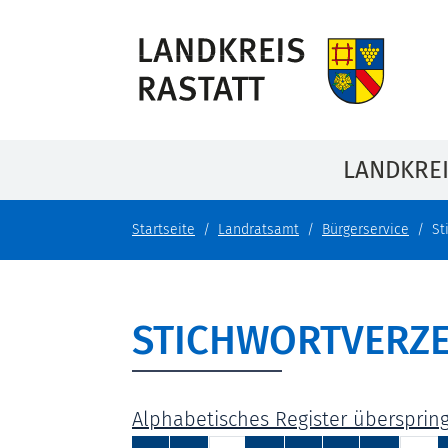
LANDKRE
Startseite
Landratsamt
Bürgerservice
St
STICHWORTVERZE
Alphabetisches Register übersprin