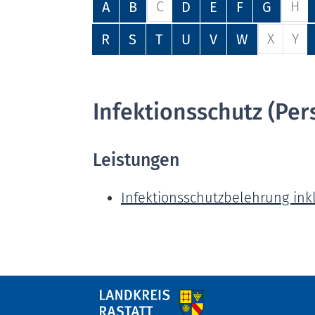
C
H
A
B
D
E
F
G
X
Y
R
S
T
U
V
W
Infektionsschutz (Per
Leistungen
Infektionsschutzbelehrung ink