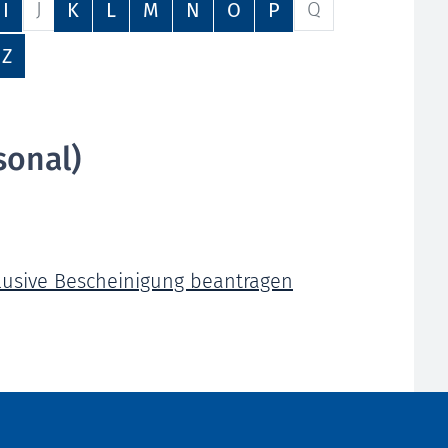
J
Q
I
K
L
M
N
O
P
Z
sonal)
lusive Bescheinigung beantragen