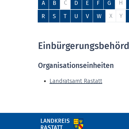
C
H
A
B
D
E
F
G
X
Y
R
S
T
U
V
W
Einbürgerungsbehör
Organisationseinheiten
Landratsamt Rastatt