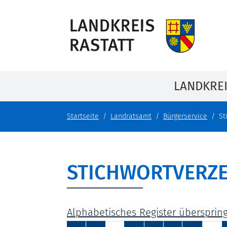
LANDKRE
Startseite
Landratsamt
Bürgerservice
St
STICHWORTVERZE
Alphabetisches Register übersprin