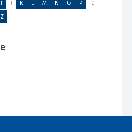
J
Q
I
K
L
M
N
O
P
Z
de