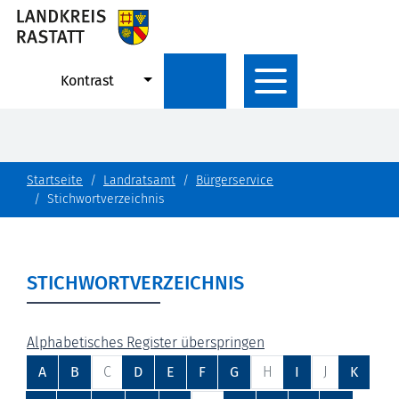
Kontrast
Startseite
Landratsamt
Bürgerservice
Stichwortverzeichnis
STICHWORTVERZEICHNIS
Alphabetisches Register überspringen
A
B
C
D
E
F
G
H
I
J
K