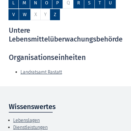
L
M
N
O
P
Q
R
S
T
U
V
W
X
Y
Z
Untere
Lebensmittelüberwachungsbehörde
Organisationseinheiten
Landratsamt Rastatt
Wissenswertes
Lebenslagen
Dienstleistungen