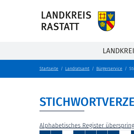
LANDKRE
Startseite
Landratsamt
Bürgerservice
St
STICHWORTVERZE
Alphabetisches Register übersprin