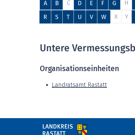
C
H
A
B
D
E
F
G
X
Y
R
S
T
U
V
W
Untere Vermessungs
Organisationseinheiten
Landratsamt Rastatt