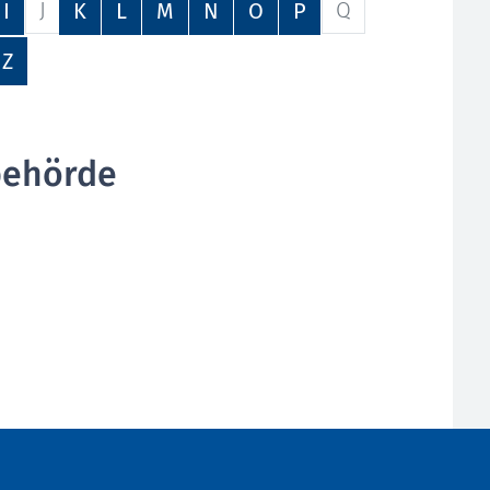
J
Q
I
K
L
M
N
O
P
Z
behörde