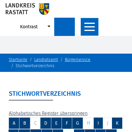
Kontrast
Startseite
Landratsamt
Bürgerservice
Stichwortverzeichnis
STICHWORTVERZEICHNIS
Alphabetisches Register überspringen
A
B
C
D
E
F
G
H
I
J
K