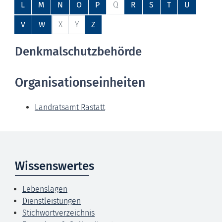
L
M
N
O
P
Q
R
S
T
U
V
W
X
Y
Z
Denkmalschutzbehörde
Organisationseinheiten
Landratsamt Rastatt
Wissenswertes
Lebenslagen
Dienstleistungen
Stichwortverzeichnis