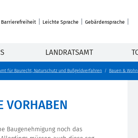
Barrierefreiheit
Leichte Sprache
Gebärdensprache
IS
LANDRATSAMT
T
Amt für Baurecht, Naturschutz und Bußgeldverfahren
Bauen & Wohn
E VORHABEN
ine Baugenehmigung noch das