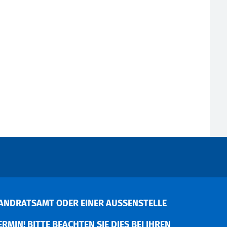
ANDRATSAMT ODER EINER AUSSENSTELLE V
MIN! BITTE BEACHTEN SIE DIES BEI IHREN P