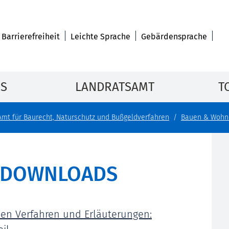
Barrierefreiheit
Leichte Sprache
Gebärdensprache
IS
LANDRATSAMT
T
Amt für Baurecht, Naturschutz und Bußgeldverfahren
Bauen & Wohn
 DOWNLOADS
hen Verfahren und Erläuterungen: