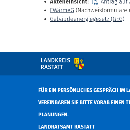
Akteneinsicht:
Antrag auf 
EWärmeG
(Nachweisformulare 
Gebäudeenergiegesetz (GEG)
FÜR EIN PERSÖNLICHES GESPRÄCH IM L
EREINBAREN SIE BITTE VORAB EINEN TER
LANUNGEN.
LANDRATSAMT RASTATT