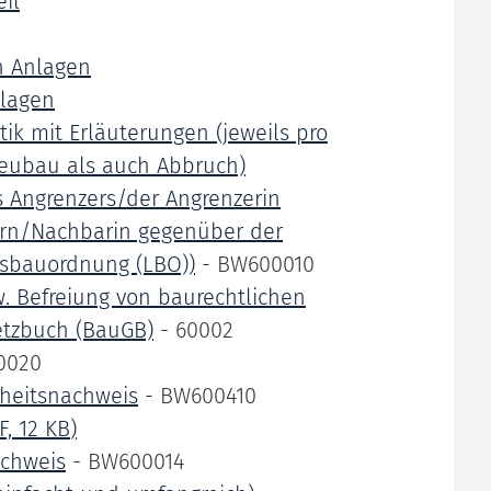
eil
n Anlagen
lagen
ik mit Erläuterungen (jeweils pro
eubau als auch Abbruch)
 Angrenzers/der Angrenzerin
arn/Nachbarin gegenüber der
esbauordnung (LBO))
- BW600010
. Befreiung von baurechtlichen
etzbuch (BauGB)
- 60002
0020
rheitsnachweis
- BW600410
F, 12
KB
)
achweis
- BW600014