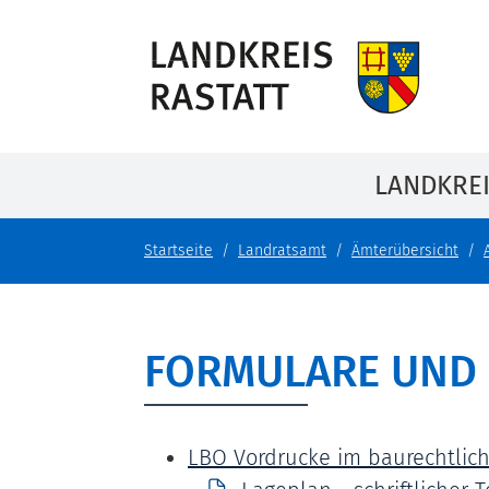
LANDKRE
Startseite
Landratsamt
Ämterübersicht
FORMULARE UND
LBO Vordrucke im baurechtlic