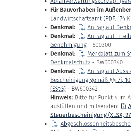
Abfallverwertungskonzept (ver
Für Bauvorhaben im Außenber
Landwirtschaftsamt
(PDF, 174
K
Denkmal:
Antrag auf Den
Denkmal:
Antrag auf Ertei
Genehmigung
- 600300
Denkmal:
Merkblatt zum S
Denkmalschutz
- BW600340
Denkmal:
Antrag auf Ausst
Bescheinigung gemäß §§ 7i, 1
(EStG)
- BW600342
Hinweis:
Bitte für Punkt 4 im 
ausfüllen und mitsenden:
A
Steuerbescheinigung
(XLSX, 2
Abgeschlossenheitsbesche