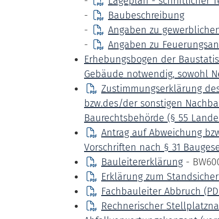
-
Lageplan - schriftlicher T
-
Baubeschreibung
-
Angaben zu gewerbliche
-
Angaben zu Feuerungsan
Erhebungsbogen der Baustatist
Gebäude notwendig, sowohl N
Zustimmungserklärung des
bzw.des/der sonstigen Nachb
Baurechtsbehörde (§ 55 Land
Antrag auf Abweichung bzw
Vorschriften nach § 31 Bauges
Bauleitererklärung
- BW60
Erklärung zum Standsiche
Fachbauleiter Abbruch
(PD
Rechnerischer Stellplatzn