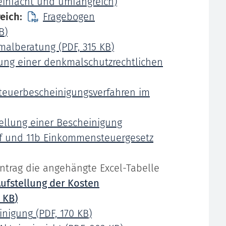
einfacht und umfangreich)
eich:
Fragebogen
B
)
kmalberatung
(PDF, 315
KB
)
lung einer denkmalschutzrechtlichen
teuerbescheinigungsverfahren im
ellung einer Bescheinigung
0f und 11b Einkommensteuergesetz
Antrag die angehängte Excel-Tabelle
ufstellung der Kosten
7
KB
)
inigung
(PDF, 170
KB
)