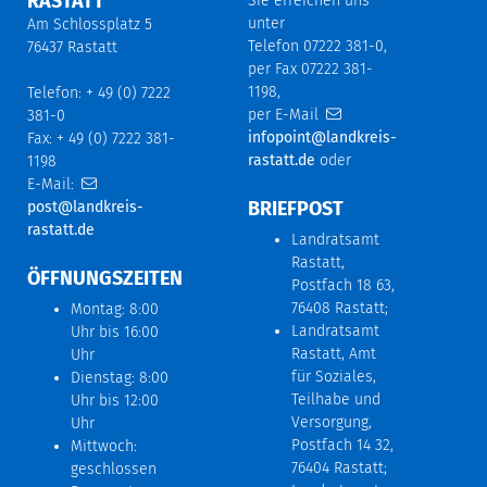
RASTATT
Sie erreichen uns
unter
Am Schlossplatz 5
Telefon 07222 381-0,
76437 Rastatt
per Fax 07222 381-
1198,
Telefon: + 49 (0) 7222
per E-Mail
381-0
infopoint@landkreis-
Fax: + 49 (0) 7222 381-
rastatt.de
oder
1198
E-Mail:
BRIEFPOST
post@landkreis-
rastatt.de
Landratsamt
Rastatt,
ÖFFNUNGSZEITEN
Postfach 18 63,
76408 Rastatt;
Montag: 8:00
Landratsamt
Uhr bis 16:00
Rastatt, Amt
Uhr
für Soziales,
Dienstag: 8:00
Teilhabe und
Uhr bis 12:00
Versorgung,
Uhr
Postfach 14 32,
Mittwoch:
76404 Rastatt;
geschlossen