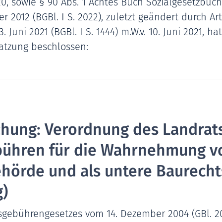
0, sowie § 90 Abs. 1 Achtes Buch Sozialgesetzbuch
012 (BGBl. I S. 2022), zuletzt geändert durch Art
. Juni 2021 (BGBl. I S. 1444) m.W.v. 10. Juni 2021, h
Satzung beschlossen:
hung: Verordnung des Landrats
bühren für die Wahrnehmung v
ehörde und als untere Baurech
)
sgebührengesetzes vom 14. Dezember 2004 (GBl. 20