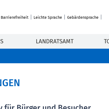
Barrierefreiheit
Leichte Sprache
Gebärdensprache
IS
LANDRATSAMT
T
NGEN
v für Bürger und Besucher