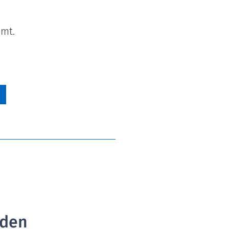
mt.
 den