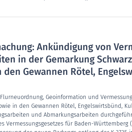
machung: Ankündigung von Ver
ten in der Gemarkung Schwarz
n den Gewannen Rötel, Engels
r Flurneuordnung, Geoinformation und Vermessun
owie in den Gewannen Rötel, Engelswirtsbünd, K
sarbeiten und Abmarkungsarbeiten durchgeführt.
2 des Vermessungsgesetzes für Baden-Württemberg 