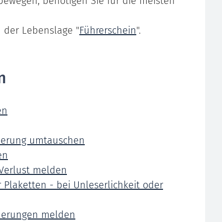
bewegen, benötigen Sie für die meisten
n der Lebenslage "
Führerschein
".
n
en
derung umtauschen
en
 Verlust melden
Plaketten - bei Unleserlichkeit oder
nderungen melden