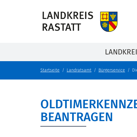
LANDKRE
Startseite
Landratsamt
Bürgerservice
Di
OLDTIMERKENNZ
BEANTRAGEN