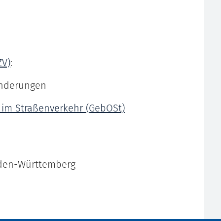
ZV)
:
 Änderungen
m Straßenverkehr (GebOSt)
aden-Württemberg