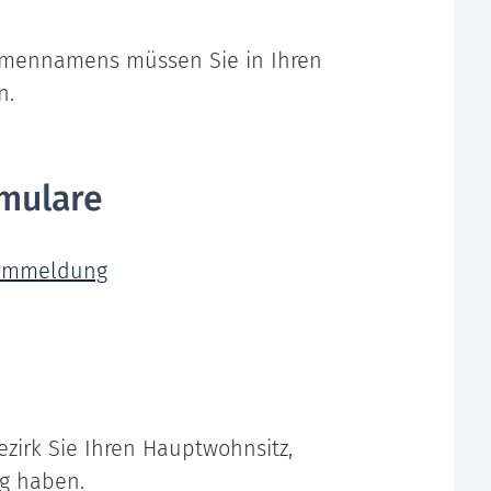
rmennamens müssen Sie in Ihren
n.
mulare
. Ummeldung
zirk Sie Ihren Hauptwohnsitz,
ng haben.