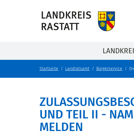
LANDKRE
Startseite
Landratsamt
Bürgerservice
Di
ZULASSUNGSBESC
UND TEIL II - N
MELDEN