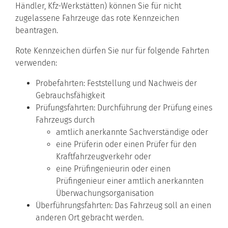
Händler, Kfz-Werkstätten)
können Sie für nicht
zugelassene Fahrzeuge das rote Kennzeichen
beantragen.
Rote Kennzeichen dürfen Sie nur für folgende Fahrten
verwenden:
Probefahrten
: Feststellung und Nachweis der
Gebrauch
s
fähigkeit
Prüfungsfahrten
: Durchführung der Prüfung eines
Fah
r
zeugs durch
amtlich anerkannte Sachverständige oder
eine Prüferin oder einen Prüfer für den
Kraftfah
r
zeugverkehr oder
eine Prüfingenieurin oder einen
Prüfingenieur e
i
ner amtlich anerkannten
Überwachungsorganis
a
tion
Überführungsfahrten
: Das Fahrzeug soll an einen
anderen Ort gebracht werden.