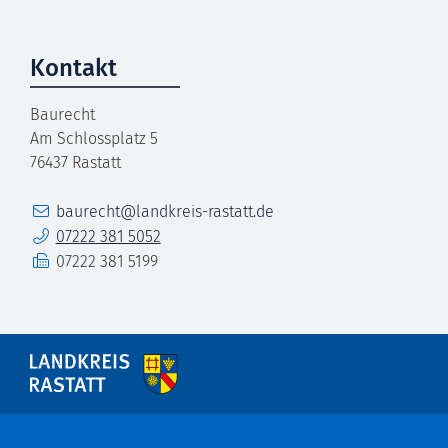
Kontakt
Baurecht
Am Schlossplatz 5
76437
Rastatt
E-Mail
baurecht@landkreis-rastatt.de
Telefon
07222 381 5052
Fax
07222 381 5199