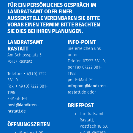
FÜR EIN PERSÖNLICHES GESPRÄCH IM
LANDRATSAMT ODER EINER
AUSSENSTELLE VEREINBAREN SIE BITTE V
ORAB EINEN TERMIN! BITTE BEACHTEN S
IE DIES BEI IHREN PLANUNGEN.
LANDRATSAMT
INFO-POINT
RASTATT
Sie erreichen uns
unter
Am Schlossplatz 5
Telefon 07222 381-0,
76437 Rastatt
per Fax 07222 381-
1198,
Telefon: + 49 (0) 7222
per E-Mail
381-0
infopoint@landkreis-
Fax: + 49 (0) 7222 381-
rastatt.de
oder
1198
E-Mail:
BRIEFPOST
post@landkreis-
rastatt.de
Landratsamt
Rastatt,
ÖFFNUNGSZEITEN
Postfach 18 63,
76408 Rastatt;
Montag: 8:00