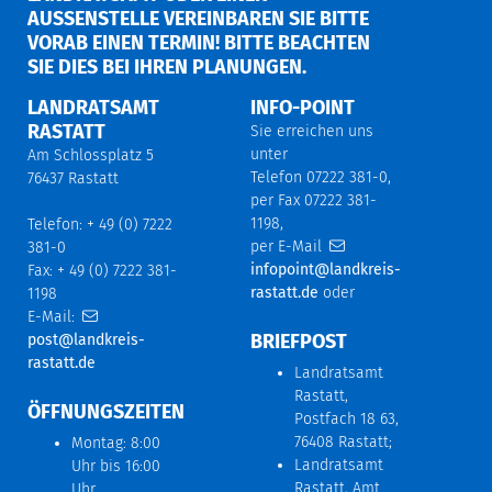
AUSSENSTELLE VEREINBAREN SIE BITTE V
ORAB EINEN TERMIN! BITTE BEACHTEN S
IE DIES BEI IHREN PLANUNGEN.
LANDRATSAMT
INFO-POINT
RASTATT
Sie erreichen uns
unter
Am Schlossplatz 5
Telefon 07222 381-0,
76437 Rastatt
per Fax 07222 381-
1198,
Telefon: + 49 (0) 7222
per E-Mail
381-0
infopoint@landkreis-
Fax: + 49 (0) 7222 381-
rastatt.de
oder
1198
E-Mail:
BRIEFPOST
post@landkreis-
rastatt.de
Landratsamt
Rastatt,
ÖFFNUNGSZEITEN
Postfach 18 63,
76408 Rastatt;
Montag: 8:00
Landratsamt
Uhr bis 16:00
Rastatt, Amt
Uhr