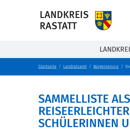
LANDKRE
Startseite
Landratsamt
Bürgerservice
Di
SAMMELLISTE AL
REISEERLEICHTE
SCHÜLERINNEN U