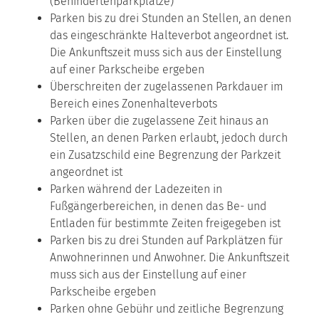
(Behinderte
n
parkplätze)
Parken bis zu drei Stunden an Stellen, an denen
das eing
e
schränkte Halteverbot angeordnet ist.
Die Ankunftszeit muss sich aus der Einstellung
auf einer Parkscheibe ergeben
Überschreiten der zugelassenen Parkdauer im
Bereich e
i
nes Zonenhalteverbots
Parken über die zugelassene Zeit hinaus an
Stellen, an d
e
nen Parken erlaubt, jedoch durch
ein Zusatzschild eine B
e
grenzung der Parkzeit
angeordnet ist
Parken während der Ladezeiten in
Fußgängerbereichen, in denen das Be- und
Entladen für bestimmte Zeiten freig
e
geben ist
Parken bis zu drei Stunden auf Parkplätzen für
Anwohn
e
rinnen und Anwohner. Die Ankunftszeit
muss sich aus der Einstellung auf einer
Parkscheibe ergeben
Parken ohne Gebühr und zeitliche Begrenzung