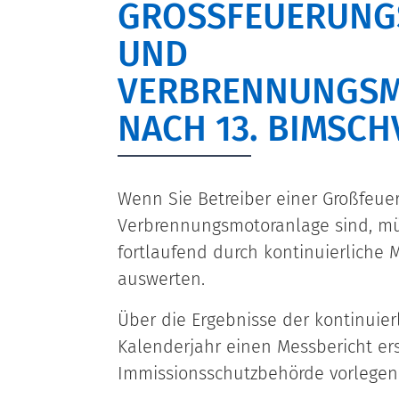
GROSSFEUERUNGS-
ND V
ERBRENNUNGSMO
ACH 13. BIMSCHV
Wenn Sie Betreiber einer Großfeue
Verbrennungsmotoranlage sind, mü
fortlaufend durch kontinuierliche
auswerten.
Über die Ergebnisse der kontinuie
Kalenderjahr einen Messbericht er
Immissionsschutzbehörde vorlegen