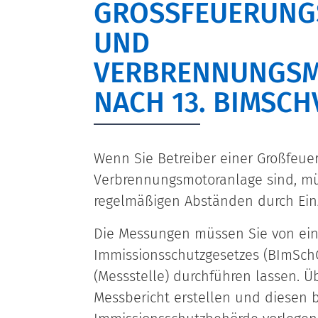
GROSSFEUERUNGS-
ND V
ERBRENNUNGSMO
ACH 13. BIMSCHV
Wenn Sie Betreiber einer Großfeue
Verbrennungsmotoranlage sind, mü
regelmäßigen Abständen durch Ein
Die Messungen müssen Sie von ei
Immissionsschutzgesetzes (BImSch
(Messstelle) durchführen lassen. Ü
Messbericht erstellen und diesen b