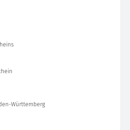
cheins
chein
aden-Württemberg