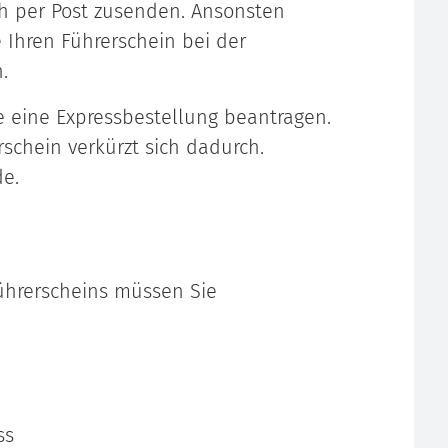
h per Post zusenden. A
n
sonsten
e Ihren Führerschein bei der
.
 eine Expressbestellung bea
n
tragen.
schein verkürzt sich dadurch.
de.
Führerscheins müssen Sie
ss