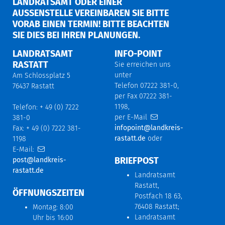
LANDRATSAMT ODER EINER
AUSSENSTELLE VEREINBAREN SIE BITTE V
ORAB EINEN TERMIN! BITTE BEACHTEN S
IE DIES BEI IHREN PLANUNGEN.
LANDRATSAMT
INFO-POINT
RASTATT
Sie erreichen uns
unter
Am Schlossplatz 5
Telefon 07222 381-0,
76437 Rastatt
per Fax 07222 381-
1198,
Telefon: + 49 (0) 7222
per E-Mail
381-0
infopoint@landkreis-
Fax: + 49 (0) 7222 381-
rastatt.de
oder
1198
E-Mail:
BRIEFPOST
post@landkreis-
rastatt.de
Landratsamt
Rastatt,
ÖFFNUNGSZEITEN
Postfach 18 63,
76408 Rastatt;
Montag: 8:00
Landratsamt
Uhr bis 16:00