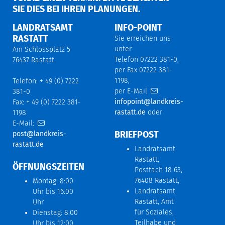
IE DIES BEI IHREN PLANUNGEN.
LANDRATSAMT
INFO-POINT
RASTATT
Sie erreichen uns
unter
Am Schlossplatz 5
Telefon 07222 381-0,
76437 Rastatt
per Fax 07222 381-
1198,
Telefon: + 49 (0) 7222
per E-Mail
381-0
infopoint@landkreis-
Fax: + 49 (0) 7222 381-
rastatt.de
oder
1198
E-Mail:
BRIEFPOST
post@landkreis-
rastatt.de
Landratsamt
Rastatt,
ÖFFNUNGSZEITEN
Postfach 18 63,
76408 Rastatt;
Montag: 8:00
Landratsamt
Uhr bis 16:00
Rastatt, Amt
Uhr
für Soziales,
Dienstag: 8:00
Teilhabe und
Uhr bis 12:00