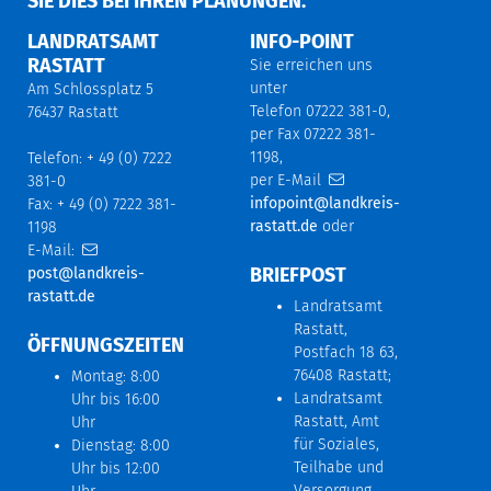
IE DIES BEI IHREN PLANUNGEN.
LANDRATSAMT
INFO-POINT
RASTATT
Sie erreichen uns
unter
Am Schlossplatz 5
Telefon 07222 381-0,
76437 Rastatt
per Fax 07222 381-
1198,
Telefon: + 49 (0) 7222
per E-Mail
381-0
infopoint@landkreis-
Fax: + 49 (0) 7222 381-
rastatt.de
oder
1198
E-Mail:
BRIEFPOST
post@landkreis-
rastatt.de
Landratsamt
Rastatt,
ÖFFNUNGSZEITEN
Postfach 18 63,
76408 Rastatt;
Montag: 8:00
Landratsamt
Uhr bis 16:00
Rastatt, Amt
Uhr
für Soziales,
Dienstag: 8:00
Teilhabe und
Uhr bis 12:00
Versorgung,