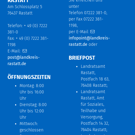
RASTATT
Sie erreichen uns
unter
Am Schlossplatz 5
Telefon 07222 381-0,
76437 Rastatt
per Fax 07222 381-
1198,
Telefon: + 49 (0) 7222
per E-Mail
381-0
infopoint@landkreis-
Fax: + 49 (0) 7222 381-
rastatt.de
oder
1198
E-Mail:
BRIEFPOST
post@landkreis-
rastatt.de
Landratsamt
Rastatt,
ÖFFNUNGSZEITEN
Postfach 18 63,
76408 Rastatt;
Montag: 8:00
Landratsamt
Uhr bis 16:00
Rastatt, Amt
Uhr
für Soziales,
Dienstag: 8:00
Teilhabe und
Uhr bis 12:00
Versorgung,
Uhr
Postfach 14 32,
Mittwoch:
76404 Rastatt;
geschlossen