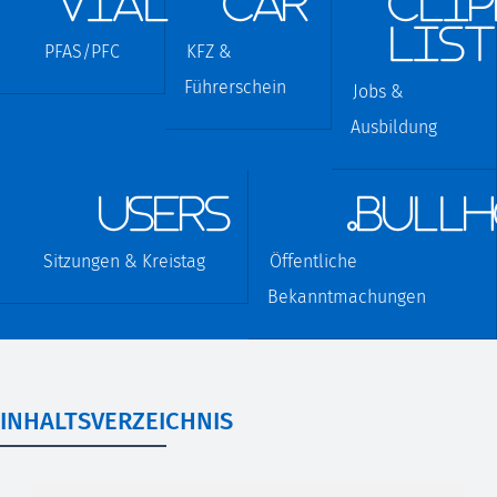
vial
car
cli
list
PFAS/PFC
KFZ &
Führerschein
Jobs &
Ausbildung
users
.bull
Sitzungen & Kreistag
Öffentliche
Bekanntmachungen
INHALTSVERZEICHNIS