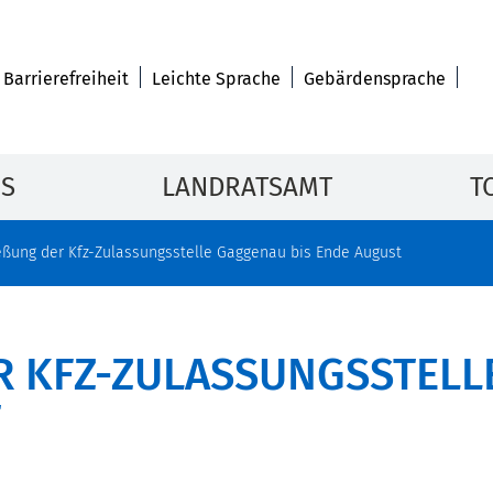
Barrierefreiheit
Leichte Sprache
Gebärdensprache
IS
LANDRATSAMT
T
eßung der Kfz-Zulassungsstelle Gaggenau bis Ende August
 KFZ-ZULASSUNGSSTELLE