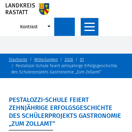
Kontrast
Startseite
Mitteilungen
2026
01
Pestalozzi-Schule feiert zehnjährige Erfolgsgeschichte
des Schülerprojekts Gastronomie „Zum Zollamt“
PESTALOZZI-SCHULE FEIERT
ZEHNJÄHRIGE ERFOLGSGESCHICHTE
DES SCHÜLERPROJEKTS GASTRONOMIE
„ZUM ZOLLAMT“