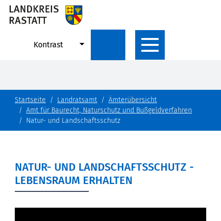
Kontrast
Startseite
Landratsamt
Ämterübersicht
Amt für Baurecht, Naturschutz und Bußgeldverfahren
Natur- und Landschaftsschutz
NATUR- UND LANDSCHAFTSSCHUTZ -
LEBENSRAUM ERHALTEN