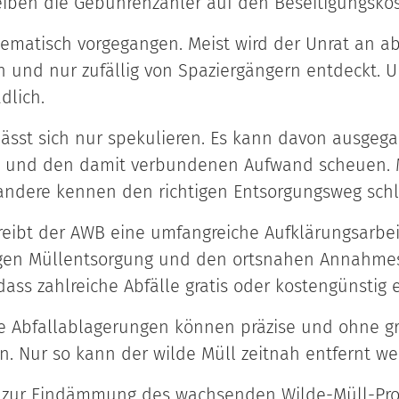
leiben die Gebührenzahler auf den Beseitigungskos
ystematisch vorgegangen. Meist wird der Unrat an 
 und nur zufällig von Spaziergängern entdeckt. 
dlich.
lässt sich nur spekulieren. Es kann davon ausgeg
n und den damit verbundenen Aufwand scheuen. Ma
ndere kennen den richtigen Entsorgungsweg schli
treibt der AWB eine umfangreiche Aufklärungsarbe
igen Müllentsorgung und den ortsnahen Annahmes
ass zahlreiche Abfälle gratis oder kostengünstig
le Abfallablagerungen können präzise und ohne g
. Nur so kann der wilde Müll zeitnah entfernt we
e zur Eindämmung des wachsenden Wilde-Müll-Pro