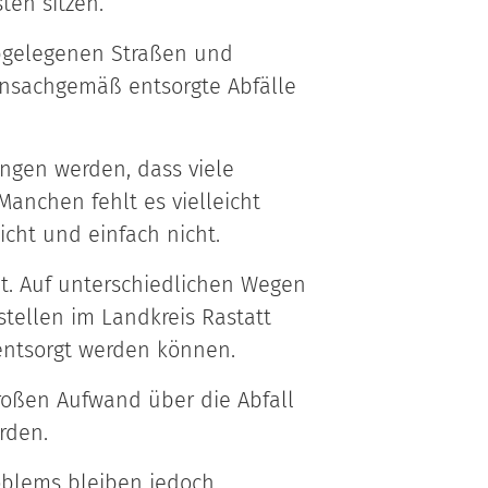
ten sitzen.
abgelegenen Straßen und
Unsachgemäß entsorgte Abfälle
angen werden, dass viele
nchen fehlt es vielleicht
cht und einfach nicht.
it. Auf unterschiedlichen Wegen
tellen im Landkreis Rastatt
 entsorgt werden können.
roßen Aufwand über die Abfall
rden.
blems bleiben jedoch