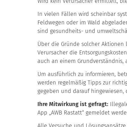
Wird kein Verursacher ermittelt, b
In vielen Fällen wird scheinbar s
Feldwegen oder im Wald abgeladen
sind gesundheits- und umweltschä
Über die Gründe solcher Aktionen 
Verursacher die Entsorgungskoste
auch an einem Grundverständnis, a
Um ausführlich zu informieren, be
werden regelmäßig Tipps zur richt
gegeben und darauf hingewiesen, d
Ihre Mitwirkung ist gefragt:
Illega
App „AWB Rastatt“ gemeldet werden
Alle Versuche und Lösungsansätz