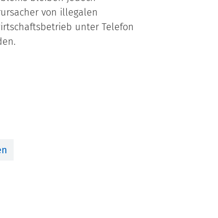
rursacher von illegalen
tschaftsbetrieb unter Telefon
den.
en