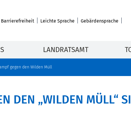
Barrierefreiheit
Leichte Sprache
Gebärdensprache
IS
LANDRATSAMT
T
ampf gegen den Wilden Müll
N DEN „WILDEN MÜLL“ S