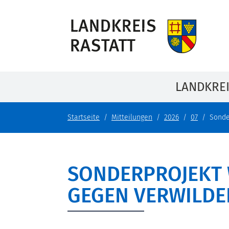
LANDKRE
Startseite
Mitteilungen
2026
07
Sonde
SONDERPROJEKT 
EGEN VERWILDER