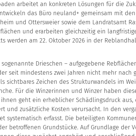
aden arbeitet an konkreten Lösungen für die Zuk
 entwickeln das Büro neuland+ gemeinsam mit de
nzheim und Ottersweier sowie dem Landratsamt R
ächen und erarbeiten gleichzeitig ein langfristi
kts werden am 22. Oktober 2026 in der Reblandhal
n sogenannte Drieschen – aufgegebene Rebflächen
 seit mindestens zwei Jahren nicht mehr nach gu
 als sichtbares Zeichen des Strukturwandels im We
anche. Für die Winzerinnen und Winzer haben dies
 ihnen geht ein erheblicher Schädlingsdruck aus, 
t und zusätzliche Kosten verursacht. In den ve
et systematisch erfasst. Die beteiligten Kommunen
er betroffenen Grundstücke. Auf Grundlage der 