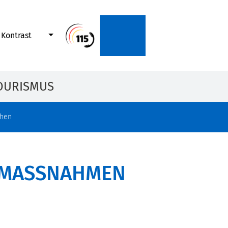
Kontrast
OURISMUS
chen
MASSNAHMEN G