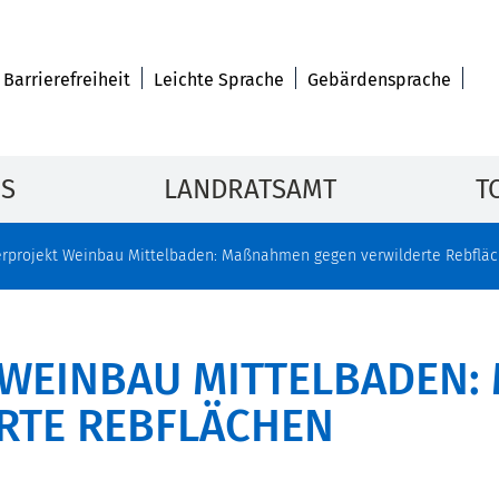
Barrierefreiheit
Leichte Sprache
Gebärdensprache
IS
LANDRATSAMT
T
rprojekt Weinbau Mittelbaden: Maßnahmen gegen verwilderte Rebflä
WEINBAU MITTELBADEN: 
TE REBFLÄCHEN