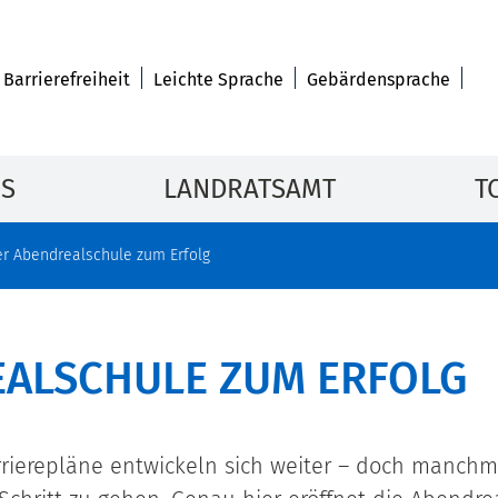
Barrierefreiheit
Leichte Sprache
Gebärdensprache
IS
LANDRATSAMT
T
er Abendrealschule zum Erfolg
EALSCHULE ZUM ERFOLG
arrierepläne entwickeln sich weiter – doch manch