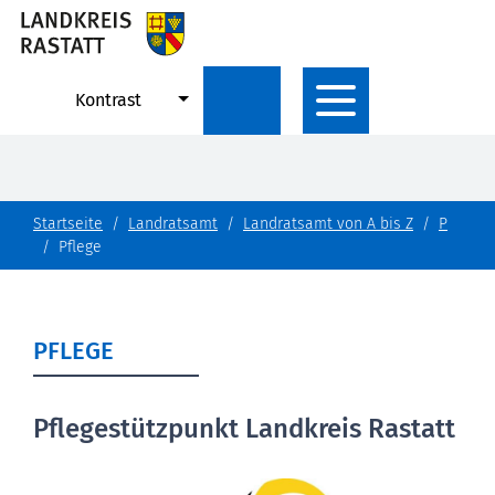
Kontrast
Startseite
Landratsamt
Landratsamt von A bis Z
P
Pflege
PFLEGE
Pflegestützpunkt Landkreis Rastatt