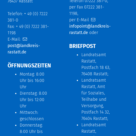
Telefon 07222 381-0,
76437 Rastatt
per Fax 07222 381-
1198,
Telefon: + 49 (0) 7222
per E-Mail
381-0
infopoint@landkreis-
Fax: + 49 (0) 7222 381-
rastatt.de
oder
1198
E-Mail:
BRIEFPOST
post@landkreis-
rastatt.de
Landratsamt
Rastatt,
ÖFFNUNGSZEITEN
Postfach 18 63,
76408 Rastatt;
Montag: 8:00
Landratsamt
Uhr bis 16:00
Rastatt, Amt
Uhr
für Soziales,
Dienstag: 8:00
Teilhabe und
Uhr bis 12:00
Versorgung,
Uhr
Postfach 14 32,
Mittwoch:
76404 Rastatt;
geschlossen
Landratsamt
Donnerstag:
Rastatt,
8:00 Uhr bis