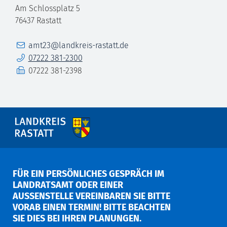
Am Schlossplatz 5
76437
Rastatt
E-Mail
amt23@landkreis-rastatt.de
Telefon
07222 381-2300
Fax
07222 381-2398
FÜR EIN PERSÖNLICHES GESPRÄCH IM
LANDRATSAMT ODER EINER
AUSSENSTELLE VEREINBAREN SIE BITTE V
ORAB EINEN TERMIN! BITTE BEACHTEN S
IE DIES BEI IHREN PLANUNGEN.