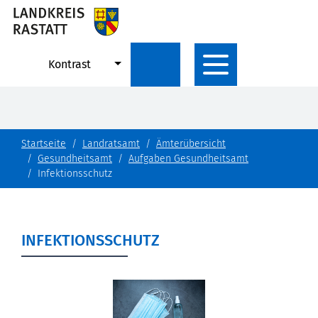
Kontrast
Startseite
Landratsamt
Ämterübersicht
Gesundheitsamt
Aufgaben Gesundheitsamt
Infektionsschutz
INFEKTIONSSCHUTZ