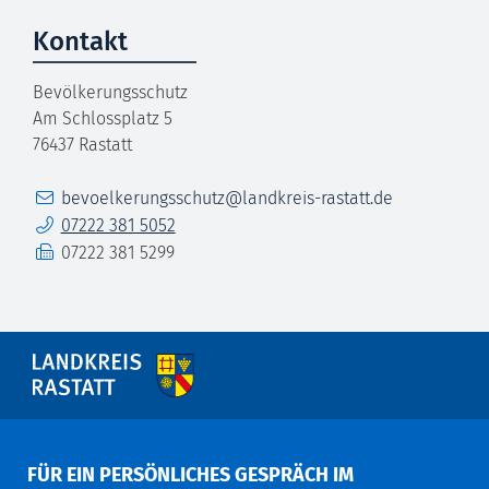
Kontakt
Bevölkerungsschutz
Am Schlossplatz 5
76437
Rastatt
E-Mail
bevoelkerungsschutz@landkreis-rastatt.de
Telefon
07222 381 5052
Fax
07222 381 5299
FÜR EIN PERSÖNLICHES GESPRÄCH IM