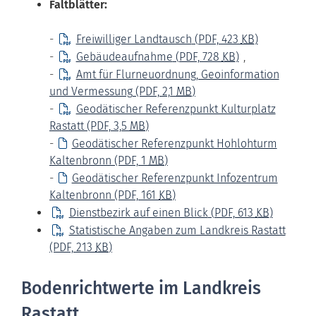
Faltblätter:
-
Freiwilliger Landtausch
(PDF, 423
KB
)
-
Gebäudeaufnahme
(PDF, 728
KB
)
,
-
Amt für Flurneuordnung, Geoinformation
und Vermessung
(PDF, 2,1
MB
)
-
Geodätischer Referenzpunkt Kulturplatz
Rastatt
(PDF, 3,5
MB
)
-
Geodätischer Referenzpunkt Hohlohturm
Kaltenbronn
(PDF, 1
MB
)
-
Geodätischer Referenzpunkt Infozentrum
Kaltenbronn
(PDF, 161
KB
)
Dienstbezirk auf einen Blick
(PDF, 613
KB
)
Statistische Angaben zum Landkreis Rastatt
(PDF, 213
KB
)
Bodenrichtwerte im Landkreis
Rastatt