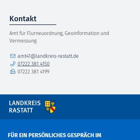
Kontakt
Amt für Flurneuordnung, Geoinformation und
Vermessung
E-Mail
amt41@landkreis-rastatt.de
Telefon
07222 381 4150
Fax
07222 381 4199
FÜR EIN PERSÖNLICHES GESPRÄCH IM