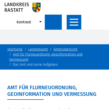
Kontrast
Startseite
Landratsamt
Ämterübersicht
Amt für Flurneuordnung, Geoinformation und
Vermessung
Das Amt und seine Aufgaben
AMT FÜR FLURNEUORDNUNG,
GEOINFORMATION UND VERMESSUNG