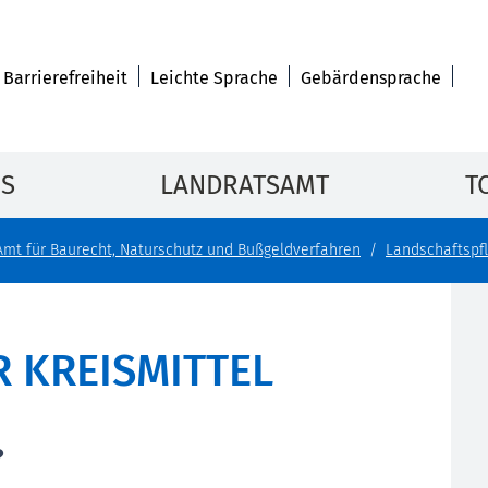
Barrierefreiheit
Leichte Sprache
Gebärdensprache
IS
LANDRATSAMT
T
Amt für Baurecht, Naturschutz und Bußgeldverfahren
Landschaftspf
 KREISMITTEL
?