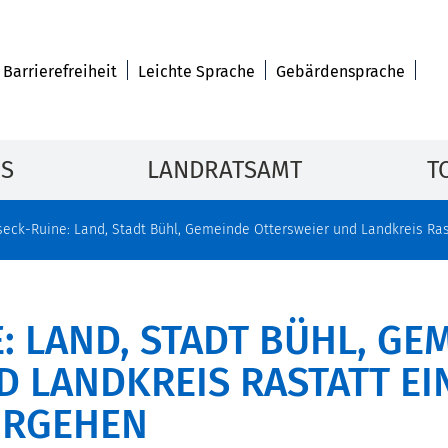
Barrierefreiheit
Leichte Sprache
Gebärdensprache
IS
LANDRATSAMT
T
eck-Ruine: Land, Stadt Bühl, Gemeinde Ottersweier und Landkreis Ra
 LAND, STADT BÜHL, GE
 LANDKREIS RASTATT EI
ORGEHEN