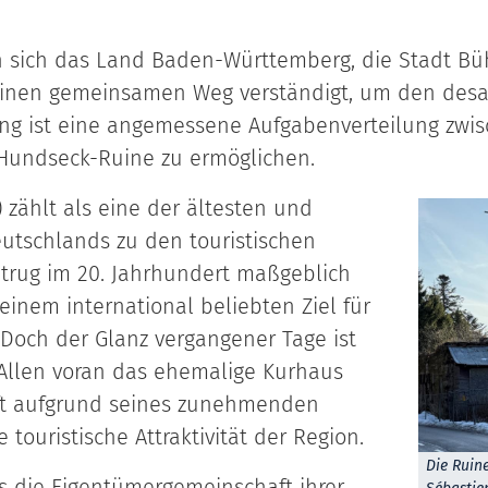
 sich das Land Baden-Württemberg, die Stadt Bü
einen gemeinsamen Weg verständigt, um den desa
gung ist eine angemessene Aufgabenverteilung 
 Hundseck-Ruine zu ermöglichen.
zählt als eine der ältesten und
tschlands zu den touristischen
 trug im 20. Jahrhundert maßgeblich
inem international beliebten Ziel für
Doch der Glanz vergangener Tage ist
. Allen voran das ehemalige Kurhaus
rft aufgrund seines zunehmenden
 touristische Attraktivität der Region.
Die Ruin
ass die Eigentümergemeinschaft ihrer