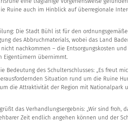
rlsruhe eine tragfähige Vorgehensweise gefunden
e Ruine auch im Hinblick auf überregionale Int
eilung: Die Stadt Bühl ist für den ordnungsgemäße
orgung des Abbruchmaterials, wobei das Land Bad
en nicht nachkommen – die Entsorgungskosten und 
en Eigentümern übernimmt.
die Bedeutung des Schulterschlusses: „Es freut mic
rausfordernden Situation rund um die Ruine Hu
g, um die Attraktivität der Region mit Nationalpa
egrüßt das Verhandlungsergebnis: „Wir sind froh, da
ehbarer Zeit endlich angehen können und der Sc