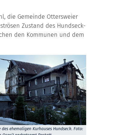
hl, die Gemeinde Ottersweier
strösen Zustand des Hundseck-
zwischen den Kommunen und dem
e des ehemaligen Kurhauses Hundseck. Foto: