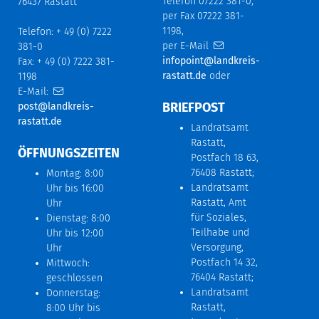
Telefon 07222 381-0,
76437 Rastatt
per Fax 07222 381-
1198,
Telefon: + 49 (0) 7222
per E-Mail
381-0
infopoint@landkreis-
Fax: + 49 (0) 7222 381-
rastatt.de
oder
1198
E-Mail:
BRIEFPOST
post@landkreis-
rastatt.de
Landratsamt
Rastatt,
ÖFFNUNGSZEITEN
Postfach 18 63,
76408 Rastatt;
Montag: 8:00
Landratsamt
Uhr bis 16:00
Rastatt, Amt
Uhr
für Soziales,
Dienstag: 8:00
Teilhabe und
Uhr bis 12:00
Versorgung,
Uhr
Postfach 14 32,
Mittwoch:
76404 Rastatt;
geschlossen
Landratsamt
Donnerstag:
Rastatt,
8:00 Uhr bis