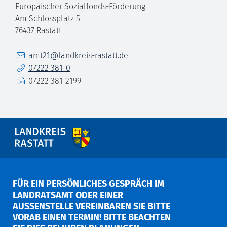
Europäischer Sozialfonds-Förderung
Am Schlossplatz 5
76437
Rastatt
E-Mail
amt21@landkreis-rastatt.de
Telefon
07222 381-0
Fax
07222 381-2199
FÜR EIN PERSÖNLICHES GESPRÄCH IM
LANDRATSAMT ODER EINER
AUSSENSTELLE VEREINBAREN SIE BITTE V
ORAB EINEN TERMIN! BITTE BEACHTEN S