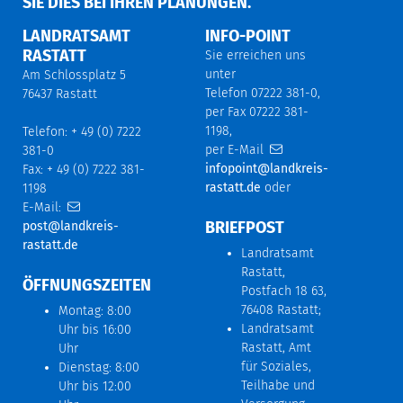
IE DIES BEI IHREN PLANUNGEN.
LANDRATSAMT
INFO-POINT
RASTATT
Sie erreichen uns
unter
Am Schlossplatz 5
Telefon 07222 381-0,
76437 Rastatt
per Fax 07222 381-
1198,
Telefon: + 49 (0) 7222
per E-Mail
381-0
infopoint@landkreis-
Fax: + 49 (0) 7222 381-
rastatt.de
oder
1198
E-Mail:
BRIEFPOST
post@landkreis-
rastatt.de
Landratsamt
Rastatt,
ÖFFNUNGSZEITEN
Postfach 18 63,
76408 Rastatt;
Montag: 8:00
Landratsamt
Uhr bis 16:00
Rastatt, Amt
Uhr
für Soziales,
Dienstag: 8:00
Teilhabe und
Uhr bis 12:00