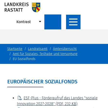
Kontrast
Startseite
Landratsamt
Ämterübersicht
Amt für Soziales, Teilhabe und Versorgung
EU Sozialfonds
EUROPÄISCHER SOZIALFONDS
ESF-Plus - Förderaufruf das Landes "soziale
Innovation 2027-2028"
(PDF, 232
KB
)