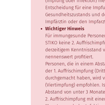
(Impfung oder Infektion) meh
Entscheidung für eine Impfu
Gesundheitszustands und de
Impfärztin oder den Impfarz
Wichtiger Hinweis
Für immungesunde Personen 
STIKO keine 2. Auffrischimp
derzeitigem Kenntnisstand v
nennenswert profitiert.
Personen, die in einem Abs
der 1. Auffrischimpfung (Dri
durchgemacht haben, wird vo
(Viertimpfung) empfohlen. I
Abstand von unter 3 Monaten 
2. Auffrischimpfung mit ei