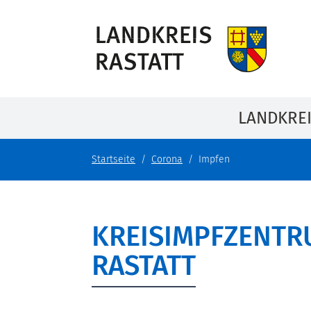
LANDKRE
Startseite
Corona
Impfen
KREISIMPFZENTR
RASTATT