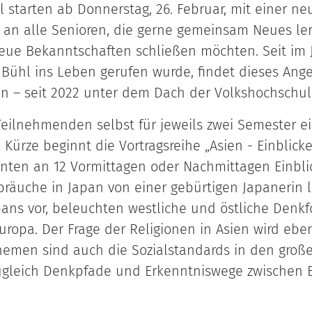
 starten ab Donnerstag, 26. Februar, mit einer n
ich an alle Senioren, die gerne gemeinsam Neues 
eue Bekanntschaften schließen möchten. Seit im J
Bühl ins Leben gerufen wurde, findet dieses Ang
en – seit 2022 unter dem Dach der Volkshochschule
 Teilnehmenden selbst für jeweils zwei Semester 
 Kürze beginnt die Vortragsreihe „Asien - Einblicke
renten an 12 Vormittagen oder Nachmittagen Einbl
ebräuche in Japan von einer gebürtigen Japanerin 
apans vor, beleuchten westliche und östliche Den
uropa. Der Frage der Religionen in Asien wird e
emen sind auch die Sozialstandards in den große
ugleich Denkpfade und Erkenntniswege zwischen