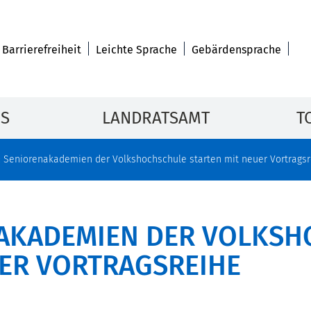
Barrierefreiheit
Leichte Sprache
Gebärdensprache
IS
LANDRATSAMT
T
: Seniorenakademien der Volkshochschule starten mit neuer Vortrags
NAKADEMIEN DER VOLKS
UER VORTRAGSREIHE